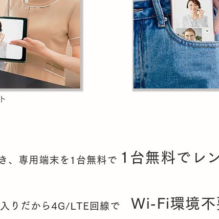
ト
1台無料でレ
き、専用端末を1台無料で
​Wi-Fi環境
ド入りだから4G/LTE回線で