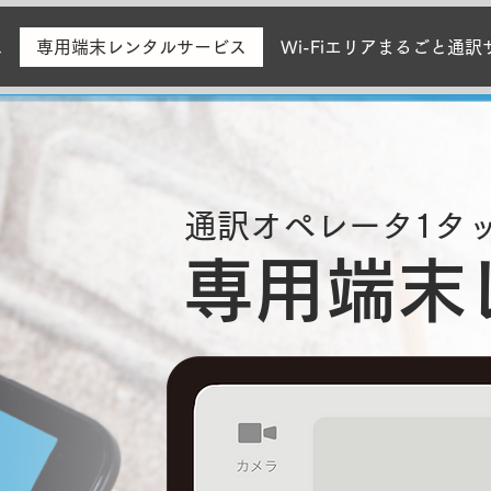
は
専用端末レンタルサービス
Wi-Fiエリアまるごと通
通訳オペレータ1タ
専用端末