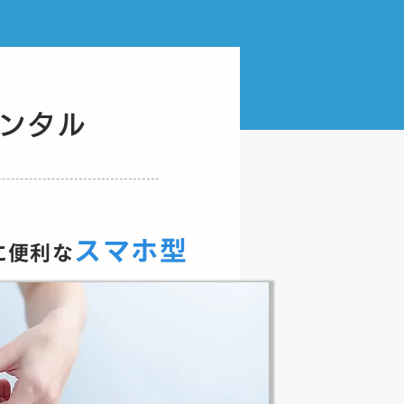
レンタル
スマホ
型
に便利な